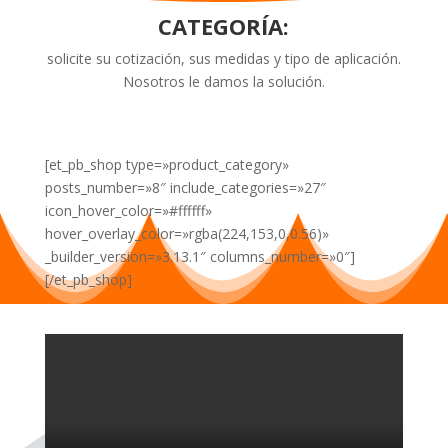
CATEGORÍA
:
solicite su cotización, sus medidas y tipo de aplicación.
Nosotros le damos la solución.
[et_pb_shop type=»product_category»
posts_number=»8″ include_categories=»27″
icon_hover_color=»#ffffff»
hover_overlay_color=»rgba(224,153,0,0.56)»
_builder_version=»3.13.1″ columns_number=»0″]
[/et_pb_shop]