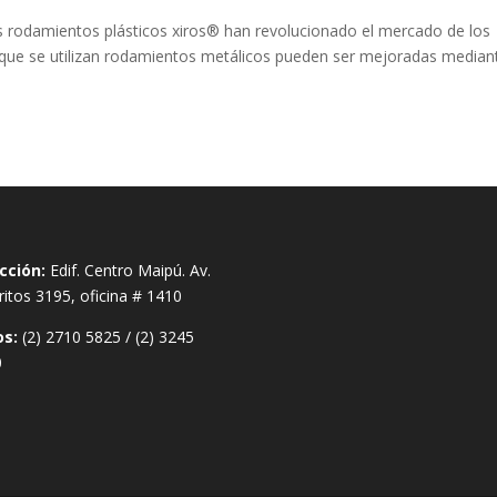
s rodamientos plásticos xiros® han revolucionado el mercado de los
 que se utilizan rodamientos metálicos pueden ser mejoradas median
cción:
Edif. Centro Maipú. Av.
ritos 3195, oficina # 1410
os:
(2) 2710 5825
/
(2) 3245
0