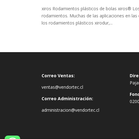
xiros Rodamientos plásticos de bolas xiros® Lo
rodamientos. Muchas de las aplicaciones en las
los rodamientos plásticos xirodur,...
Correo Ventas:
Dire
Paja
ventas@vendortec.cl
Fon
Correo Administración:
020
administracion@vendortec.cl